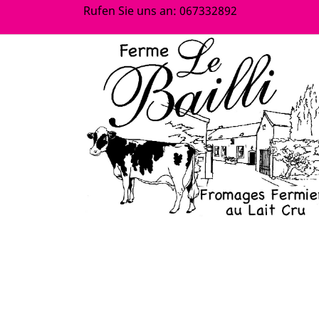
Rufen Sie uns an:
067332892