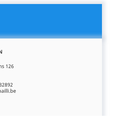
N
ns 126
32892
illi.be