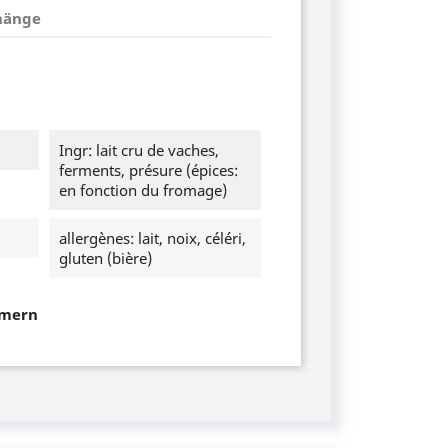
hänge
Ingr: lait cru de vaches,
ferments, présure (épices:
en fonction du fromage)
allergènes: lait, noix, céléri,
gluten (bière)
mmern