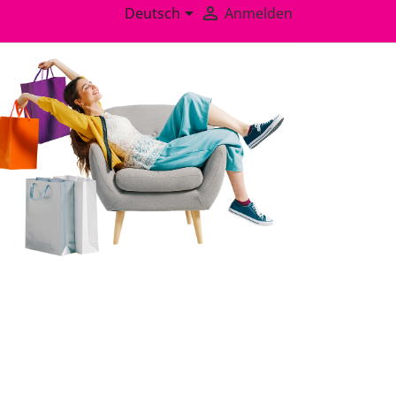


Deutsch
Anmelden