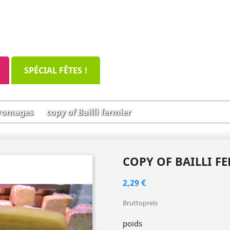
SPÉCIAL FÊTES !
romages
copy of Bailli fermier
COPY OF BAILLI F
2,29 €
Bruttopreis
poids