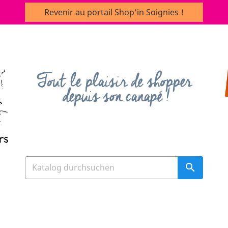
Revenir au portail Shop'in Soignies !
