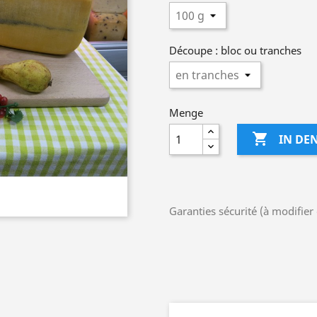
Découpe : bloc ou tranches
Menge

IN DE
Garanties sécurité (à modifie