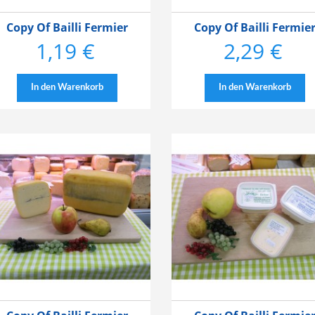
Copy Of Bailli Fermier
Copy Of Bailli Fermie
1,19 €
2,29 €
Preis
Preis
In den Warenkorb
In den Warenkorb