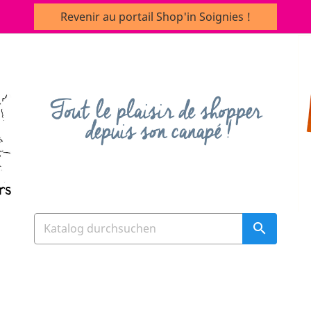
Revenir au portail Shop'in Soignies !
