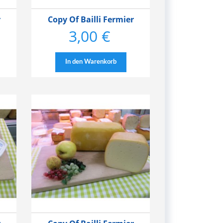
r
Copy Of Bailli Fermier
3,00 €
Preis
In den Warenkorb