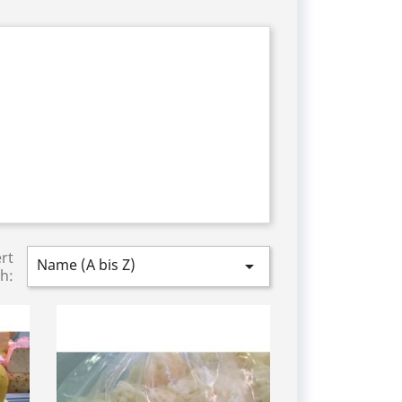
ert
Name (A bis Z)

h: