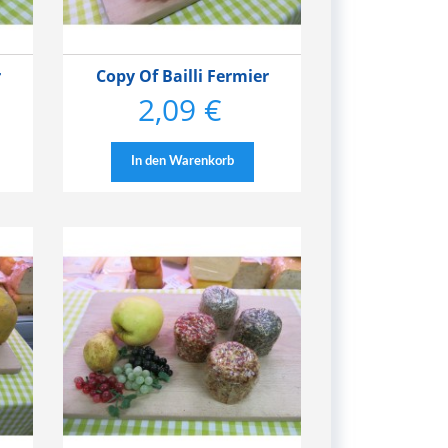
r
Copy Of Bailli Fermier
2,09 €
Preis
In den Warenkorb