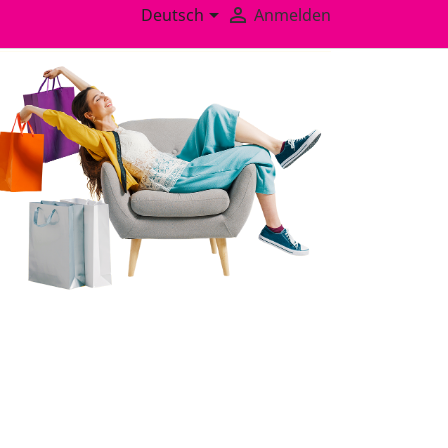


Deutsch
Anmelden