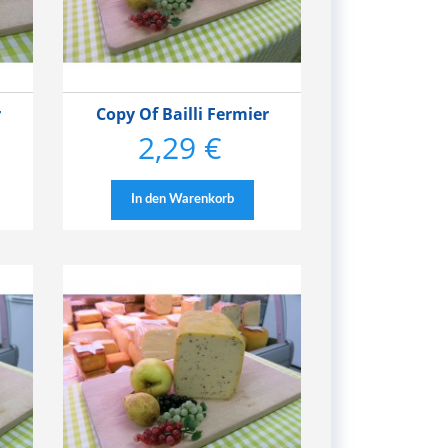
r
Copy Of Bailli Fermier
2,29 €
Preis
In den Warenkorb