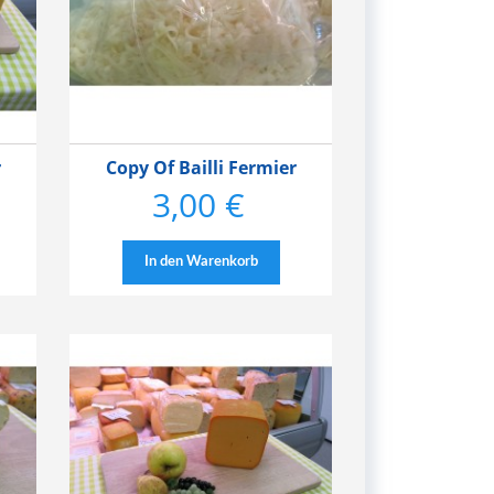
r
Copy Of Bailli Fermier
3,00 €
Preis
In den Warenkorb