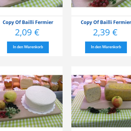
Copy Of Bailli Fermier
Copy Of Bailli Fermie
2,09 €
2,39 €
Preis
Preis
In den Warenkorb
In den Warenkorb