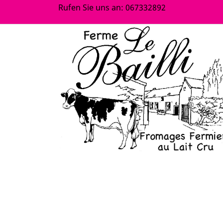
Rufen Sie uns an:
067332892