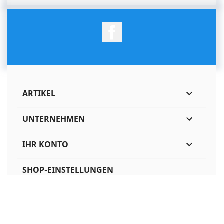
Facebook
ARTIKEL

UNTERNEHMEN

IHR KONTO

SHOP-EINSTELLUNGEN
© 2026 - Shop-Software von PrestaShop™
-
CEIT.be