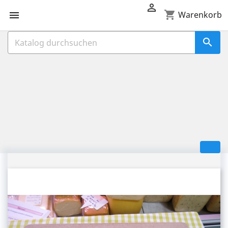

shopping_cart

Warenkorb
