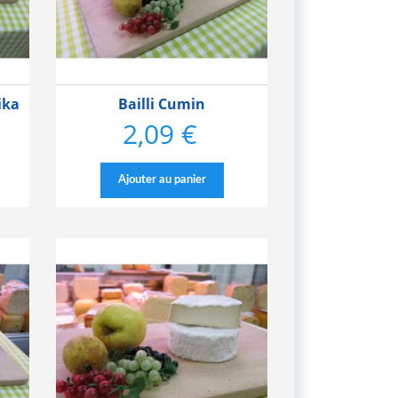
ika
Bailli Cumin
2,09 €
Prix
Ajouter au panier