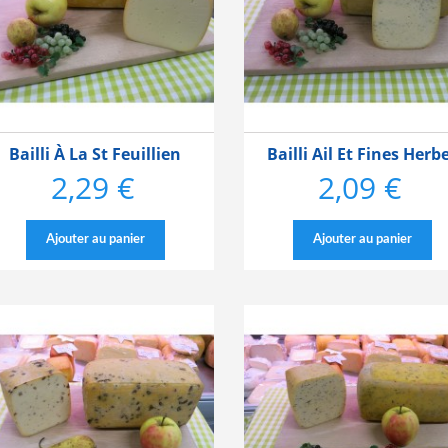
Bailli À La St Feuillien
Bailli Ail Et Fines Herb
2,29 €
2,09 €
Prix
Prix
Ajouter au panier
Ajouter au panier