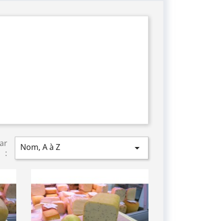
par
Nom, A à Z

: