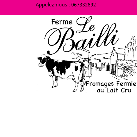
Appelez-nous :
067332892