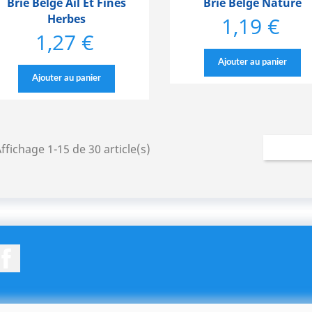
Brie Belge Ail Et Fines
Brie Belge Nature
Herbes
1,19 €
Prix
1,27 €
Prix
Ajouter au panier
Ajouter au panier
ffichage 1-15 de 30 article(s)
Facebook