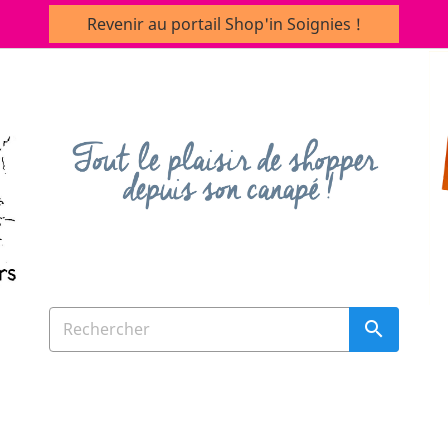
Revenir au portail Shop'in Soignies !
