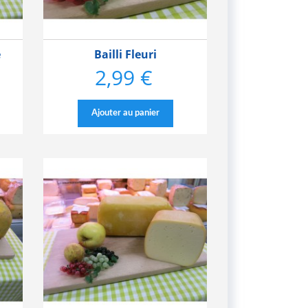
e
Bailli Fleuri
2,99 €
Prix
Ajouter au panier