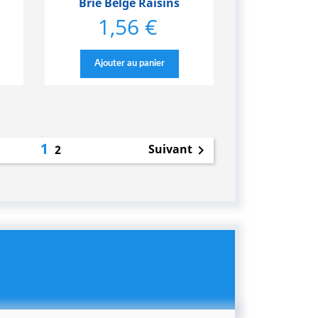
Brie Belge Raisins
1,56 €
Prix
Ajouter au panier
1
Suivant
2
