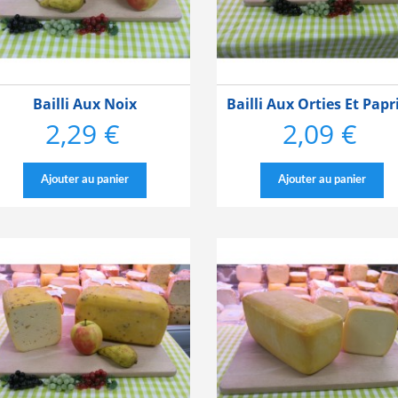
Bailli Aux Noix
Bailli Aux Orties Et Papr
2,29 €
2,09 €
Prix
Prix
Ajouter au panier
Ajouter au panier