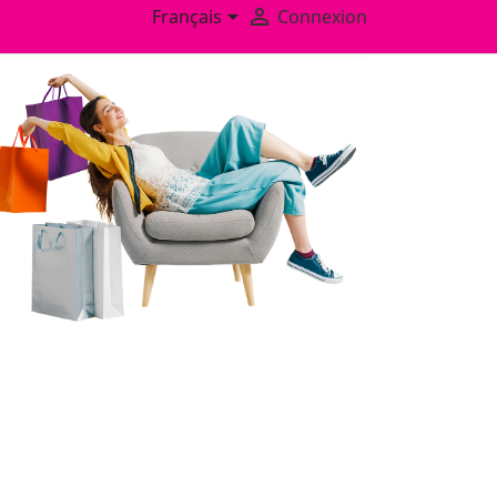


Français
Connexion