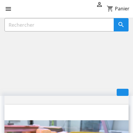

shopping_cart

Panier
